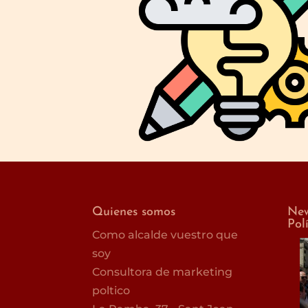
Quienes somos
New
Pol
Como alcalde vuestro que
soy
Consultora de marketing
poltico