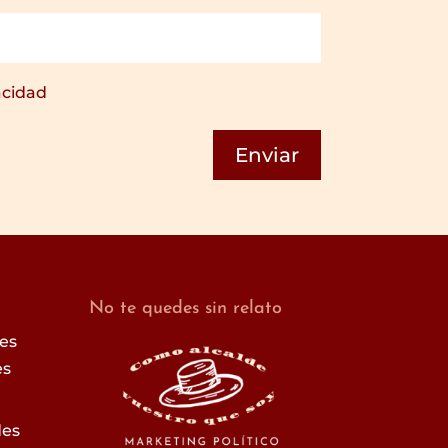
acidad
No te quedes sin relato
res
es
des