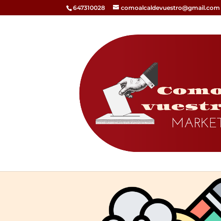
647310028
comoalcaldevuestro@gmail.com
¿A que está